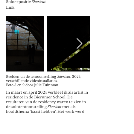
Soloexpositie
Shortcut
Link
Beelden uit de tentoonstelling
Shortcut
, 2024,
verschillende videoinstallaties.
Foto 3 en 9 door Julie Tuinman
In maart en april 2024 verbleef ik als artist in
residence in de Bierumer School. De
resultaten van de residency waren te zien in
de solotentoonstelling
Shortcut
met als
hoofdthema 'haast hebben'. Het werk werd
onderdeel van mijn bredere onderzoek naar
verschillende 'staten van zijn'. In dit
onderzoek maakte ik eerder al een
documentaire over '
Zenuwachtig zijn
'.